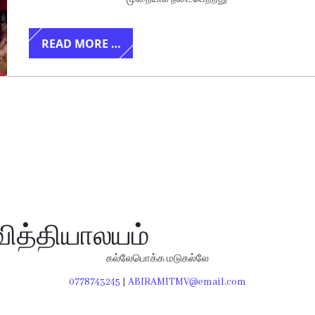
READ MORE …
வித்தியாலயம்
கல்லேபொக்க மடுகல்லே
0778743245
|
ABIRAMITMV@email.com