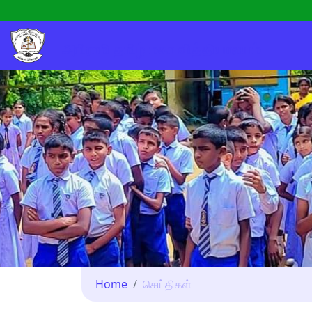
அபிராமி தமிழ் மகா வித்தியாலயம்
Home
செய்திகள்