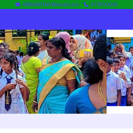
ABIRAMITMV@email.com
0778743245